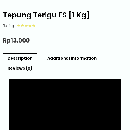
Tepung Terigu FS [1 Kg]
Rating
☆
☆
☆
☆
☆
Rp
13.000
Description
Additional information
Reviews (0)