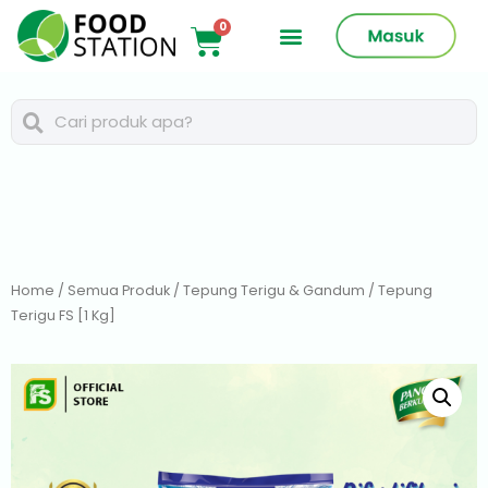
Home
/
Semua Produk
/
Tepung Terigu & Gandum
/ Tepung
Terigu FS [1 Kg]