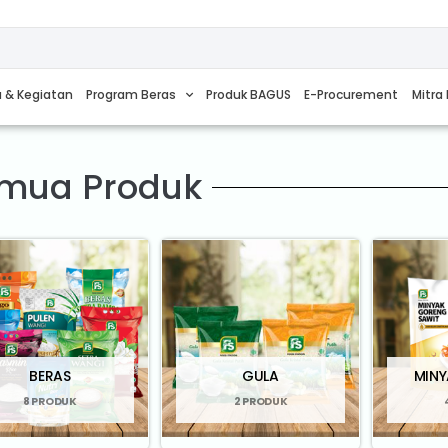
a & Kegiatan
Program Beras
Produk BAGUS
E-Procurement
Mitra 
mua Produk
BERAS
GULA
MIN
8 PRODUK
2 PRODUK