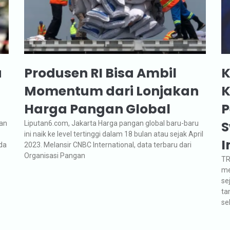
a
Produsen RI Bisa Ambil
K
Momentum dari Lonjakan
K
Harga Pangan Global
P
S
dan
Liputan6.com, Jakarta Harga pangan global baru-baru
ini naik ke level tertinggi dalam 18 bulan atau sejak April
I
da
2023. Melansir CNBC International, data terbaru dari
Organisasi Pangan
TR
me
se
ta
se