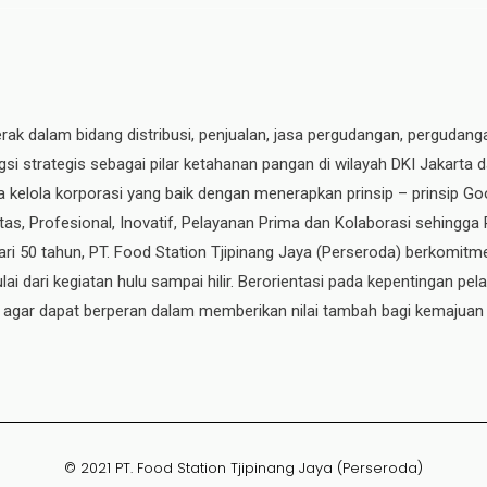
erak dalam bidang distribusi, penjualan, jasa pergudangan, pergudang
si strategis sebagai pilar ketahanan pangan di wilayah DKI Jakarta 
ata kelola korporasi yang baik dengan menerapkan prinsip – prinsip
ritas, Profesional, Inovatif, Pelayanan Prima dan Kolaborasi sehingga
ri 50 tahun, PT. Food Station Tjipinang Jaya
(Perseroda)
berkomitme
ai dari kegiatan hulu sampai hilir. Berorientasi pada kepentingan p
, agar dapat berperan dalam memberikan nilai tambah bagi kemajuan
© 2021 PT. Food Station Tjipinang Jaya (Perseroda)