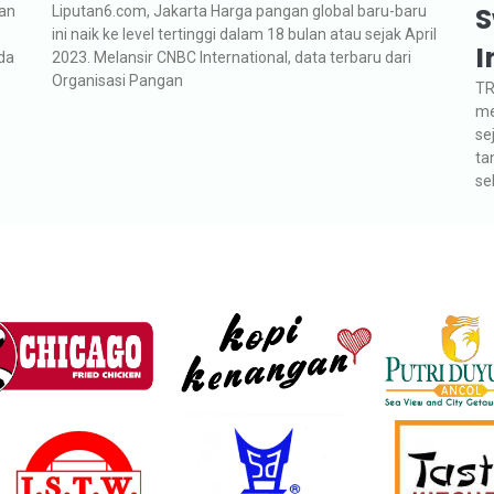
S
dan
Liputan6.com, Jakarta Harga pangan global baru-baru
ini naik ke level tertinggi dalam 18 bulan atau sejak April
I
da
2023. Melansir CNBC International, data terbaru dari
Organisasi Pangan
TR
me
se
ta
se