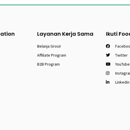
tation
Layanan Kerja Sama
Ikuti Foo
Belanja Grosir
Facebo
Affiliate Program
Twitter
B2B Program
YouTube
Instagr
Linkedin