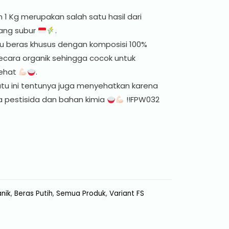
1 Kg merupakan salah satu hasil dari
yang subur
.
tu beras khusus dengan komposisi 100%
ecara organik sehingga cocok untuk
sehat
.
atu ini tentunya juga menyehatkan karena
a pestisida dan bahan kimia
!!FPW032
nik
,
Beras Putih
,
Semua Produk
,
Variant FS