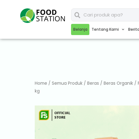
Belanja
Tentang Kami
Berit
Home
/
Semua Produk
/
Beras
/
Beras Organik
/ 
kg