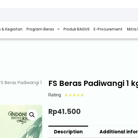
a & Kegiatan
Program Beras
Produk BAGUS
E-Procurement
Mitra 
FS Beras Padiwangi 1 k
FS Beras Padiwangi 1
Rating
☆
☆
☆
☆
☆
Rp
41.500
Description
Additional info