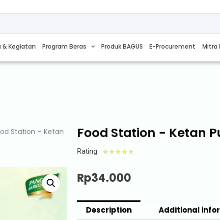
a & Kegiatan
Program Beras
Produk BAGUS
E-Procurement
Mitra 
Food Station - Ketan Pu
od Station – Ketan
Rating
☆
☆
☆
☆
☆
Rp
34.000
Description
Additional info