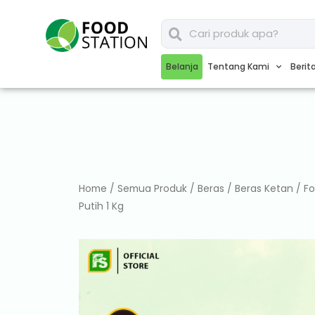
Belanja
Tentang Kami
Berit
Home
/
Semua Produk
/
Beras
/
Beras Ketan
/ Fo
Putih 1 Kg