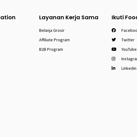
tation
Layanan Kerja Sama
Ikuti Foo
Belanja Grosir
Facebo
Affiliate Program
Twitter
B2B Program
YouTube
Instagr
Linkedin