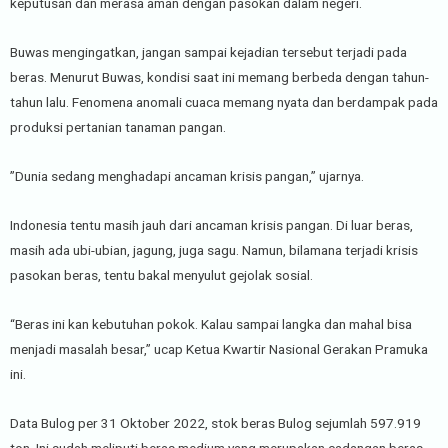
keputusan dan merasa aman dengan pasokan dalam negeri.
Buwas mengingatkan, jangan sampai kejadian tersebut terjadi pada
beras. Menurut Buwas, kondisi saat ini memang berbeda dengan tahun-
tahun lalu. Fenomena anomali cuaca memang nyata dan berdampak pada
produksi pertanian tanaman pangan.
”Dunia sedang menghadapi ancaman krisis pangan,” ujarnya.
Indonesia tentu masih jauh dari ancaman krisis pangan. Di luar beras,
masih ada ubi-ubian, jagung, juga sagu. Namun, bilamana terjadi krisis
pasokan beras, tentu bakal menyulut gejolak sosial.
“Beras ini kan kebutuhan pokok. Kalau sampai langka dan mahal bisa
menjadi masalah besar,” ucap Ketua Kwartir Nasional Gerakan Pramuka
ini.
Data Bulog per 31 Oktober 2022, stok beras Bulog sejumlah 597.919
ton. Ini sudah meliputi beras medium yang merupakan cadangan beras