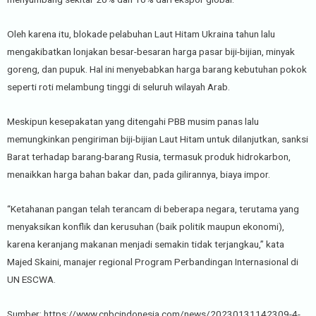
Oleh karena itu, blokade pelabuhan Laut Hitam Ukraina tahun lalu
mengakibatkan lonjakan besar-besaran harga pasar biji-bijian, minyak
goreng, dan pupuk. Hal ini menyebabkan harga barang kebutuhan pokok
seperti roti melambung tinggi di seluruh wilayah Arab.
Meskipun kesepakatan yang ditengahi PBB musim panas lalu
memungkinkan pengiriman biji-bijian Laut Hitam untuk dilanjutkan, sanksi
Barat terhadap barang-barang Rusia, termasuk produk hidrokarbon,
menaikkan harga bahan bakar dan, pada gilirannya, biaya impor.
“Ketahanan pangan telah terancam di beberapa negara, terutama yang
menyaksikan konflik dan kerusuhan (baik politik maupun ekonomi),
karena keranjang makanan menjadi semakin tidak terjangkau,” kata
Majed Skaini, manajer regional Program Perbandingan Internasional di
UN ESCWA.
Sumber: https://www.cnbcindonesia.com/news/20230131142309-4-