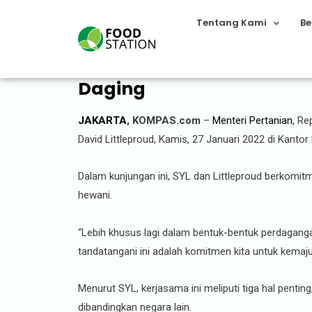
Tentang Kami
Be
Mentan RI dan Mentan Aus
Daging
JAKARTA
, KOMPAS.com
–
Menteri Pertanian
, Re
David Littleproud, Kamis, 27 Januari 2022 di Kanto
Dalam kunjungan ini, SYL dan Littleproud berkomi
hewani.
“Lebih khusus lagi dalam bentuk-bentuk perdaganga
tandatangani ini adalah komitmen kita untuk kemaj
Menurut SYL, kerjasama ini meliputi tiga hal pentin
dibandingkan negara lain.