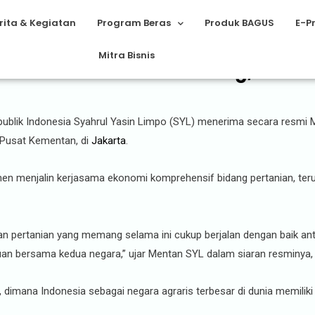
rita & Kegiatan
Program Beras
Produk BAGUS
E-P
Mitra Bisnis
tralia Bahas 3 Hal Penting, dari 
publik Indonesia Syahrul Yasin Limpo (SYL) menerima secara resmi Me
r Pusat Kementan, di
Jakarta
.
tmen menjalin kerjasama ekonomi komprehensif bidang pertanian, te
n pertanian yang memang selama ini cukup berjalan dengan baik anta
uan bersama kedua negara,” ujar Mentan SYL dalam siaran resminya,
g, dimana Indonesia sebagai negara agraris terbesar di dunia memiliki 