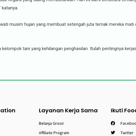
” katanya.
ewati musim hujan yang membuat setengah juta ternak mereka mati d
elompok tani yang kehilangan penghasilan. Itulah pentingnya kerjasa
tation
Layanan Kerja Sama
Ikuti Foo
Belanja Grosir
Facebo
Affiliate Program
Twitter