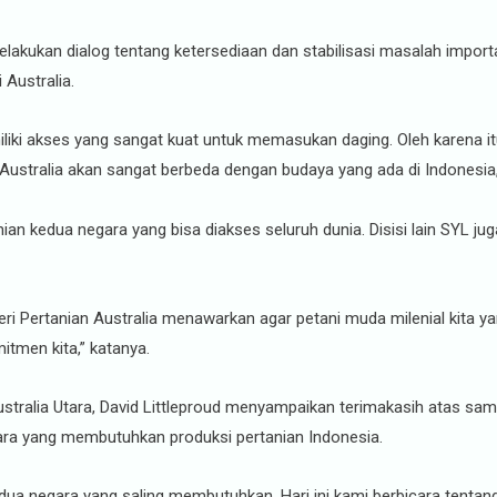
akukan dialog tentang ketersediaan dan stabilisasi masalah importa
Australia.
iliki akses yang sangat kuat untuk memasukan daging. Oleh karena it
Australia akan sangat berbeda dengan budaya yang ada di Indonesia,
ian kedua negara yang bisa diakses seluruh dunia. Disisi lain SYL 
eri Pertanian Australia menawarkan agar petani muda milenial kita ya
mitmen kita,” katanya.
Australia Utara, David Littleproud menyampaikan terimakasih atas 
gara yang membutuhkan produksi pertanian Indonesia.
h dua negara yang saling membutuhkan. Hari ini kami berbicara tent