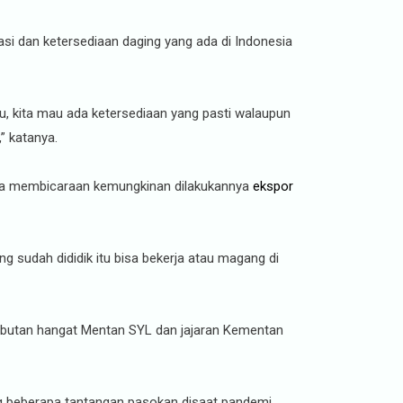
si dan ketersediaan daging yang ada di Indonesia
u, kita mau ada ketersediaan yang pasti walaupun
” katanya.
juga membicaraan kemungkinan dilakukannya
ekspor
ng sudah dididik itu bisa bekerja atau magang di
sambutan hangat Mentan SYL dan jajaran Kementan
ang beberapa tantangan pasokan disaat pandemi.