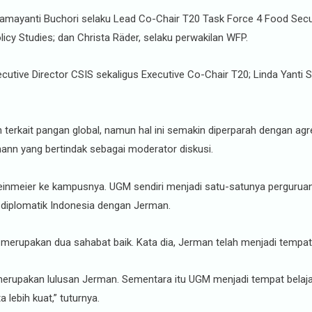
. Damayanti Buchori selaku Lead Co-Chair T20 Task Force 4 Food Secur
icy Studies; dan Christa Räder, selaku perwakilan WFP.
cutive Director CSIS sekaligus Executive Co-Chair T20; Linda Yanti Sul
terkait pangan global, namun hal ini semakin diperparah dengan agres
ann yang bertindak sebagai moderator diskusi.
nmeier ke kampusnya. UGM sendiri menjadi satu-satunya perguruan t
diplomatik Indonesia dengan Jerman.
upakan dua sahabat baik. Kata dia, Jerman telah menjadi tempat p
 merupakan lulusan Jerman. Sementara itu UGM menjadi tempat belajar
lebih kuat,” tuturnya.