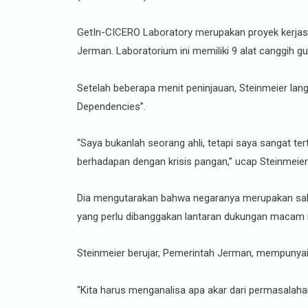
GetIn-CICERO Laboratory merupakan proyek kerjasa
Jerman. Laboratorium ini memiliki 9 alat canggih g
Setelah beberapa menit peninjauan, Steinmeier lang
Dependencies”.
“Saya bukanlah seorang ahli, tetapi saya sangat te
berhadapan dengan krisis pangan,” ucap Steinmeier
Dia mengutarakan bahwa negaranya merupakan sal
yang perlu dibanggakan lantaran dukungan macam in
Steinmeier berujar, Pemerintah Jerman, mempunyai
“Kita harus menganalisa apa akar dari permasalahan