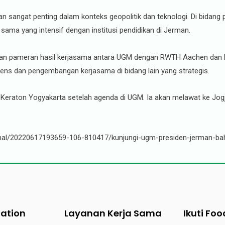
rman sangat penting dalam konteks geopolitik dan teknologi. Di bidan
 sama yang intensif dengan institusi pendidikan di Jerman.
atan pameran hasil kerjasama antara UGM dengan RWTH Aachen dan D
ntens dan pengembangan kerjasama di bidang lain yang strategis.
 Keraton Yogyakarta setelah agenda di UGM. Ia akan melawat ke Jo
onal/20220617193659-106-810417/kunjungi-ugm-presiden-jerman-bah
tation
Layanan Kerja Sama
Ikuti Foo