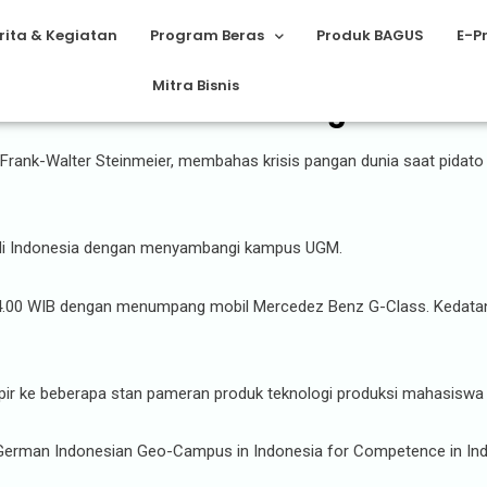
rita & Kegiatan
Program Beras
Produk BAGUS
E-P
Mitra Bisnis
Jerman Bahas Krisis Pangan Dunia
Frank-Walter Steinmeier, membahas krisis pangan dunia saat pidato 
 di Indonesia dengan menyambangi kampus UGM.
ul 14.00 WIB dengan menumpang mobil Mercedez Benz G-Class. Kedat
pir ke beberapa stan pameran produk teknologi produksi mahasiswa
n German Indonesian Geo-Campus in Indonesia for Competence in In