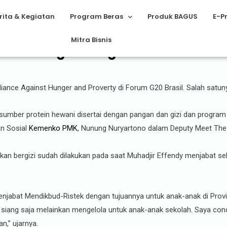
rita & Kegiatan
Program Beras
Produk BAGUS
E-P
Mitra Bisnis
ian Pangan Bergizi di Global Alli
ance Against Hunger and Proverty di Forum G20 Brasil. Salah satun
 sumber protein hewani disertai dengan pangan dan gizi dan program
an Sosial
Kemenko PMK
, Nunung Nuryartono dalam Deputy Meet The 
an bergizi sudah dilakukan pada saat Muhadjir Effendy menjabat s
njabat Mendikbud-Ristek dengan tujuannya untuk anak-anak di Provi
iang saja melainkan mengelola untuk anak-anak sekolah. Saya condo
n,” ujarnya.