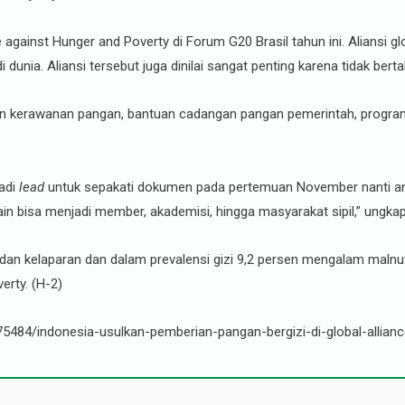
e against Hunger and Poverty di Forum G20 Brasil tahun ini. Aliansi 
 dunia. Aliansi tersebut juga dinilai sangat penting karena tidak ber
uan kerawanan pangan, bantuan cadangan pangan pemerintah, program
adi
lead
untuk sepakati dokumen pada pertemuan November nanti ant
in bisa menjadi member, akademisi, hingga masyarakat sipil,” ungka
 dan kelaparan dan dalam prevalensi gizi 9,2 persen mengalam malnu
erty. (H-2)
5484/indonesia-usulkan-pemberian-pangan-bergizi-di-global-allian