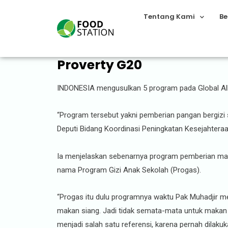
Tentang Kami
Be
Indonesia Usulkan Pember
Proverty G20
INDONESIA mengusulkan 5 program pada Global Alli
“Program tersebut yakni pemberian pangan bergizi
Deputi Bidang Koordinasi Peningkatan Kesejahtera
Ia menjelaskan sebenarnya program pemberian mak
nama Program Gizi Anak Sekolah (Progas).
“Progas itu dulu programnya waktu Pak Muhadjir me
makan siang. Jadi tidak semata-mata untuk makan s
menjadi salah satu referensi, karena pernah dilakuka