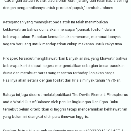
“Cadangan batuan fosfat tradisional relatif jarang dan telah habis seiring
dengan pengambilannya untuk produksi pupuk,” tambah Johnes.
Ketegangan yang meningkat pada stok ini telah menimbulkan
kekhawatiran bahwa dunia akan mencapai “puncak fosfor” dalam
beberapa tahun. Pasokan kemudian akan menurun, membuat banyak
negara berjuang untuk mendapatkan cukup makanan untuk rakyatnya.
Prospek tersebut mengkhawatirkan banyak analis, yang khawatir bahwa
beberapa kartel dapat segera mengendalikan sebagian besar pasokan
dunia dan membuat barat sangat rentan terhadap lonjakan harga.
Hasilnya akan setara dengan fosfat dari krisis minyak tahun 1970-an.
Bahaya ini juga disorot melalui publikasi The Devil’s Element: Phosphorus
and a World Out of Balance oleh penulis lingkungan Dan Egan. Buku
tersebut belum diterbitkan di Inggris tetapi mencerminkan kekhawatiran
yang belum ini diangkat oleh para ilmuwan Inggris.
Sumber: https://www.cnbcindonesia.com/news/20230313191427-4-