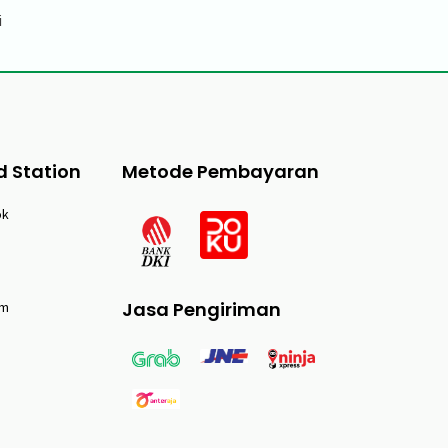
i
d Station
Metode Pembayaran
ok
Jasa Pengiriman
am