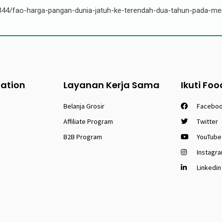
344/fao-harga-pangan-dunia-jatuh-ke-terendah-dua-tahun-pada-me
tation
Layanan Kerja Sama
Ikuti Foo
Belanja Grosir
Facebo
Affiliate Program
Twitter
B2B Program
YouTube
Instagr
Linkedin