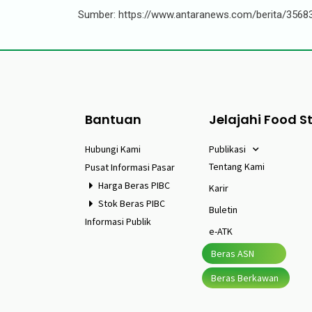
Sumber: https://www.antaranews.com/berita/3568
Bantuan
Jelajahi Food S
Hubungi Kami
Publikasi
Tentang Kami
Pusat Informasi Pasar
Harga Beras PIBC
Karir
Stok Beras PIBC
Buletin
Informasi Publik
e-ATK
Beras ASN
Beras Berkawan