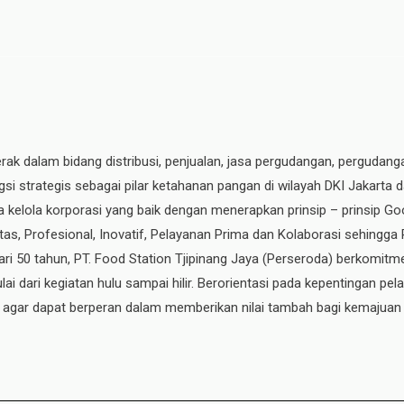
erak dalam bidang distribusi, penjualan, jasa pergudangan, pergudang
si strategis sebagai pilar ketahanan pangan di wilayah DKI Jakarta 
ata kelola korporasi yang baik dengan menerapkan prinsip – prinsip
ritas, Profesional, Inovatif, Pelayanan Prima dan Kolaborasi sehingga
ri 50 tahun, PT. Food Station Tjipinang Jaya
(Perseroda)
berkomitme
ai dari kegiatan hulu sampai hilir. Berorientasi pada kepentingan p
, agar dapat berperan dalam memberikan nilai tambah bagi kemajuan