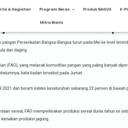
rita & Kegiatan
Program Beras
Produk BAGUS
E-P
Mitra Bisnis
 jatuh ke terendah dua tahun pad
 pangan Perserikatan Bangsa-Bangsa turun pada Mei ke level teren
ula dan daging.
ian (FAO), yang melacak komoditas pangan yang paling banyak diperd
sebelumnya, kata badan tersebut pada Jumat.
 2021 dan berarti indeks keseluruhan sekarang 22 persen di bawah
aan sereal, FAO memperkirakan produksi sereal dunia tahun ini sebes
kenaikan produksi jagung.