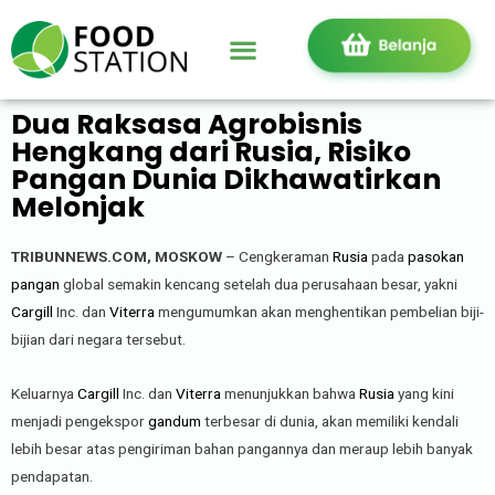
Dua Raksasa Agrobisnis
Hengkang dari Rusia, Risiko
Pangan Dunia Dikhawatirkan
Melonjak
TRIBUNNEWS.COM, MOSKOW
– Cengkeraman
Rusia
pada
pasokan
pangan
global semakin kencang setelah dua perusahaan besar, yakni
Cargill
Inc. dan
Viterra
mengumumkan akan menghentikan pembelian biji-
bijian dari negara tersebut.
Keluarnya
Cargill
Inc. dan
Viterra
menunjukkan bahwa
Rusia
yang kini
menjadi pengekspor
gandum
terbesar di dunia, akan memiliki kendali
lebih besar atas pengiriman bahan pangannya dan meraup lebih banyak
pendapatan.