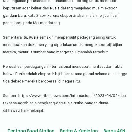
Kemungkinan perusahaan multinasional didorong untuk membuat
keputusan agar keluar dari
Rusia
datang menjelang musim ekspor
gandum
baru, kata Sizov, karena eksportir akan mulai menjual hasil
panen baru pada Mei mendatang.
Sementara itu,
Rusia
semakin mempersulit pedagang asing untuk
mendapatkan dokumen yang diperlukan untuk mengekspor biji-bijian
mereka, menurut sumber yang mengetahui masalah tersebut.
Perusahaan perdagangan internasional mendapat manfaat dari fakta
bahwa
Rusia
adalah eksportir biji-bijian utama global selama dua hingga
tiga dekade mereka beroperasi di negara itu.
Sumber: https://www.tribunnews.com/internasional/2023/04/02/dua-
raksasa-agrobisnis-hengkang-dari-rusia-risiko-pangan-dunia-
dikhawatirkan-melonjak
Tentang Food Station
Berita & Kegiatan
Beras ASN