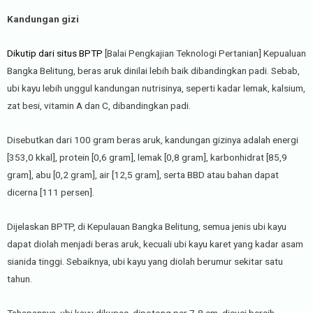
Kandungan gizi
Dikutip dari situs BPTP
[Balai Pengkajian Teknologi Pertanian] Kepualuan
Bangka Belitung, beras aruk dinilai lebih baik dibandingkan padi. Sebab,
ubi kayu lebih unggul kandungan nutrisinya, seperti kadar lemak, kalsium,
zat besi, vitamin A dan C, dibandingkan padi.
Disebutkan dari 100 gram beras aruk, kandungan gizinya adalah energi
[353,0 kkal], protein [0,6 gram], lemak [0,8 gram], karbonhidrat [85,9
gram], abu [0,2 gram], air [12,5 gram], serta BBD atau bahan dapat
dicerna [111 persen].
Dijelaskan BPTP, di Kepulauan Bangka Belitung, semua jenis ubi kayu
dapat diolah menjadi beras aruk, kecuali ubi kayu karet yang kadar asam
sianida tinggi. Sebaiknya, ubi kayu yang diolah berumur sekitar satu
tahun.
Tahapannya, ubi kayu dikupas, dipotong per 7-8 cm, dicuci bersih