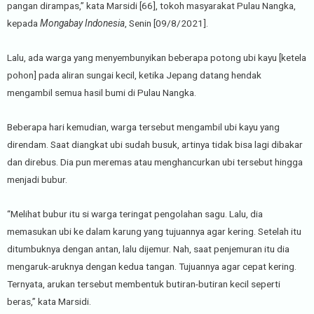
pangan dirampas,” kata Marsidi [66], tokoh masyarakat Pulau Nangka,
kepada
Mongabay Indonesia
, Senin [09/8/2021].
Lalu, ada warga yang menyembunyikan beberapa potong ubi kayu [ketela
pohon] pada aliran sungai kecil, ketika Jepang datang hendak
mengambil semua hasil bumi di Pulau Nangka.
Beberapa hari kemudian, warga tersebut mengambil ubi kayu yang
direndam. Saat diangkat ubi sudah busuk, artinya tidak bisa lagi dibakar
dan direbus. Dia pun meremas atau menghancurkan ubi tersebut hingga
menjadi bubur.
“Melihat bubur itu si warga teringat pengolahan sagu. Lalu, dia
memasukan ubi ke dalam karung yang tujuannya agar kering. Setelah itu
ditumbuknya dengan antan, lalu dijemur. Nah, saat penjemuran itu dia
mengaruk-aruknya dengan kedua tangan. Tujuannya agar cepat kering.
Ternyata, arukan tersebut membentuk butiran-butiran kecil seperti
beras,” kata Marsidi.