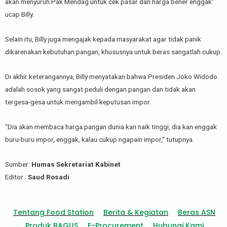
akan menyuruh Pak Mendag untuk cek pasar dan harga bener enggak”
ucap Billy.
Selain itu, Billy juga mengajak kepada masyarakat agar tidak panik
dikarenakan kebutuhan pangan, khususnya untuk beras sangatlah cukup.
Di akhir keterangannya, Billy menyatakan bahwa Presiden Joko Widodo
adalah sosok yang sangat peduli dengan pangan dan tidak akan
tergesa-gesa untuk mengambil keputusan impor.
“Dia akan membaca harga pangan dunia kan naik tinggi, dia kan enggak
buru-buru impor, enggak, kalau cukup ngapain impor,” tutupnya.
Sumber:
Humas Sekretariat Kabinet
Editor :
Saud Rosadi
Tentang Food Station
Berita & Kegiatan
Beras ASN
Produk BAGUS
E-Procurement
Hubungi Kami