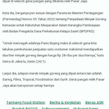
dijual di seluruh gerai pangan yang dikelola oleh Pasar Jaya.
Kata dia, harganya pun sesuai dengan Peraturan Menteri Perdagangan
(Permendag) Nomor 03 Tahun 2022 tentang Penyediaan Minyak Goreng
Kemasan untuk Kebutuhan Masyarakat dalam Kerangka Pembiayaan
oleh Badan Pengelola Dana Perkebunan Kelapa Sawit (BPDPKS).
“Untuk mencegah adahnya Panic Buying maka di seluruh gerai kita
lakukan pembatasan penjualan satu costumer maksimal mendapatkan
dua liter minyak goreng dengan harga Rp 28 ribu per dua liternya,” kata
Gatra di Jakarta, Senin (24/1).
Lanjut dia, adapun merek minyak goreng yang dijual antara lain adalah
Garing, Filma, Tropical, Foodstation dan Gurih. Gerai pangan milik Pasar
Jaya akan beroperasi setiap harinya.
Tentang Food Station
Berita & Kegiatan
Beras ASN
Produk BAGUS
E-Procurement
Hubungi Kami