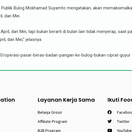
an Publik Bulog Mokhamad Suyamto mengatakan, akan memaksimalkan 
l, dan Mei.
pril, dan Mei, tapi bukan berarti di bulan lain tidak menyerap, saat
il, dan Mei,” jelasnya.
9490/operasi-pasar-beras-badan-pangan-ke-bulog-bukan-ciprat-guyur
tation
Layanan Kerja Sama
Ikuti Foo
Belanja Grosir
Facebo
Affiliate Program
Twitter
B2B Program
YouTube