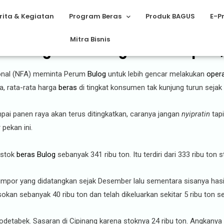
rita & Kegiatan
Program Beras
Produk BAGUS
E-P
Mitra Bisnis
an Pangan ke Bulog: Bukan Ciprat,
nal (NFA) meminta Perum
Bulog
untuk lebih gencar melakukan
opera
, rata-rata harga
beras
di tingkat konsumen tak kunjung turun sejak a
ai panen raya akan terus ditingkatkan, caranya jangan
nyipratin
tapi
pekan ini.
 stok
beras Bulog
sebanyak 341 ribu ton. Itu terdiri dari 333 ribu ton
 impor yang didatangkan sejak Desember lalu sementara sisanya hasi
kan sebanyak 40 ribu ton dan telah dikeluarkan sekitar 5 ribu ton se
abodetabek. Sasaran di Cipinang karena stoknya 24 ribu ton. Angkanya 