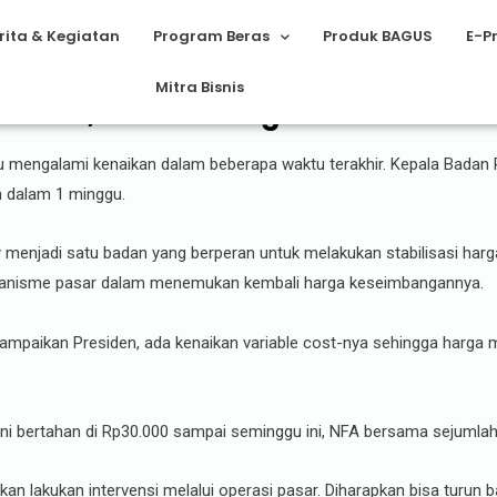
rita & Kegiatan
Program Beras
Produk BAGUS
E-P
Mitra Bisnis
Mahal, Badan Pangan Nasional Bak
 mengalami kenaikan dalam beberapa waktu terakhir. Kepala Badan 
un dalam 1 minggu.
menjadi satu badan yang berperan untuk melakukan stabilisasi harg
 mekanisme pasar dalam menemukan kembali harga keseimbangannya.
isampaikan Presiden, ada kenaikan variable cost-nya sehingga harga 
ini bertahan di Rp30.000 sampai seminggu ini, NFA bersama sejumla
akan lakukan intervensi melalui operasi pasar. Diharapkan bisa turun 