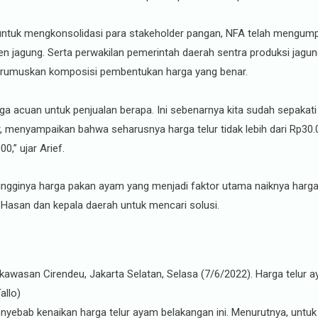
untuk mengkonsolidasi para stakeholder pangan, NFA telah mengumpu
en jagung. Serta perwakilan pemerintah daerah sentra produksi jagun
muskan komposisi pembentukan harga yang benar.
ga acuan untuk penjualan berapa. Ini sebenarnya kita sudah sepaka
 menyampaikan bahwa seharusnya harga telur tidak lebih dari Rp30.0
0,” ujar Arief.
ingginya harga pakan ayam yang menjadi faktor utama naiknya harga t
 Hasan dan kepala daerah untuk mencari solusi.
 kawasan Cirendeu, Jakarta Selatan, Selasa (7/6/2022). Harga telur a
allo)
yebab kenaikan harga telur ayam belakangan ini. Menurutnya, untu