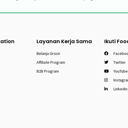
tation
Layanan Kerja Sama
Ikuti Foo
Belanja Grosir
Facebo
Affiliate Program
Twitter
B2B Program
YouTube
Instagr
Linkedin