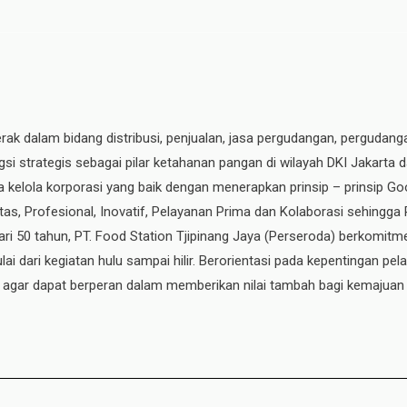
erak dalam bidang distribusi, penjualan, jasa pergudangan, pergudang
si strategis sebagai pilar ketahanan pangan di wilayah DKI Jakarta 
ata kelola korporasi yang baik dengan menerapkan prinsip – prinsip
ritas, Profesional, Inovatif, Pelayanan Prima dan Kolaborasi sehingga
ri 50 tahun, PT. Food Station Tjipinang Jaya
(Perseroda)
berkomitme
ai dari kegiatan hulu sampai hilir. Berorientasi pada kepentingan p
, agar dapat berperan dalam memberikan nilai tambah bagi kemajuan