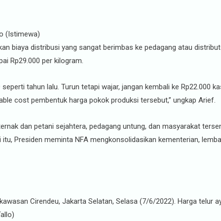
go (Istimewa)
kan biaya distribusi yang sangat berimbas ke pedagang atau distribut
pai Rp29.000 per kilogram.
eperti tahun lalu. Turun tetapi wajar, jangan kembali ke Rp22.000 kas
ble cost pembentuk harga pokok produksi tersebut,” ungkap Arief.
rnak dan petani sejahtera, pedagang untung, dan masyarakat tersen
i itu, Presiden meminta NFA mengkonsolidasikan kementerian, lembag
 kawasan Cirendeu, Jakarta Selatan, Selasa (7/6/2022). Harga telur a
allo)