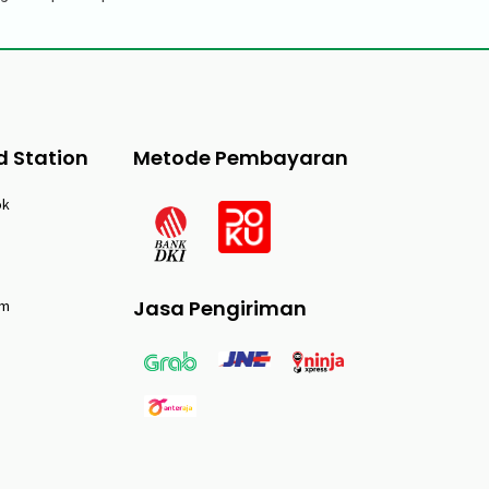
d Station
Metode Pembayaran
ok
Jasa Pengiriman
am