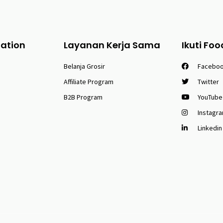
tation
Layanan Kerja Sama
Ikuti Foo
Belanja Grosir
Facebo
Affiliate Program
Twitter
B2B Program
YouTube
Instagr
Linkedin