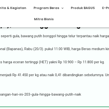
rita & Kegiatan
Program Beras
Produk BAGUS
E-P
Mitra Bisnis
0/3), Gula Hingga Bawang Putih Na
seperti gula, bawang putih bonggol hingga telur terpantau naik harg
l (Bapanas), Rabu (20/3). pukul 11.00 WIB, harga Beras medium kini
s harga eceran tertinggi (HET) yakni Rp 10.900 – Rp 11.800 per kg.
menjadi Rp 41.450 per kg atau naik 0,41 dibandingkan sebelumnya. U
pangan-hari-ini-203-gula-hingga-bawang-putih-naik