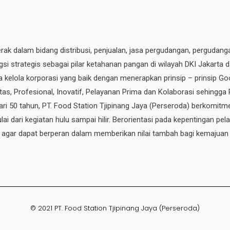
erak dalam bidang distribusi, penjualan, jasa pergudangan, pergudang
si strategis sebagai pilar ketahanan pangan di wilayah DKI Jakarta 
ata kelola korporasi yang baik dengan menerapkan prinsip – prinsip
ritas, Profesional, Inovatif, Pelayanan Prima dan Kolaborasi sehingga
ri 50 tahun, PT. Food Station Tjipinang Jaya
(Perseroda)
berkomitme
ai dari kegiatan hulu sampai hilir. Berorientasi pada kepentingan p
, agar dapat berperan dalam memberikan nilai tambah bagi kemajuan
© 2021 PT. Food Station Tjipinang Jaya (Perseroda)