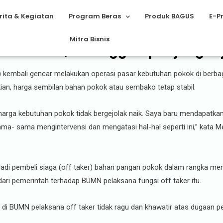
rita & Kegiatan
Program Beras
Produk BAGUS
E-P
Mitra Bisnis
14 Persen, Tertinggi Sepanjang Se
kembali gencar melakukan operasi pasar kebutuhan pokok di berbaga
an, harga sembilan bahan pokok atau sembako tetap stabil.
harga kebutuhan pokok tidak bergejolak naik. Saya baru mendapatkan
 sama- sama mengintervensi dan mengatasi hal-hal seperti ini,” kata 
i pembeli siaga (off taker) bahan pangan pokok dalam rangka meng
dari pemerintah terhadap BUMN pelaksana fungsi off taker itu.
 di BUMN pelaksana off taker tidak ragu dan khawatir atas dugaan 