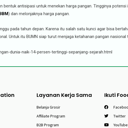
entuk antisipasi untuk menekan harga pangan. Tingginya potensi i
BBM
) dan melonjaknya harga pangan.
ganggu pada tahun depan. Karena itu salah satu kunci agar bisa bert
ional. Untuk itu BUMN siap turut menjaga ketahanan pangan nasional 
an-dunia-naik-14-persen-tertinggi-sepanjang-sejarah.html
tation
Layanan Kerja Sama
Ikuti Foo
Belanja Grosir
Facebo
Affiliate Program
Twitter
B2B Program
YouTube