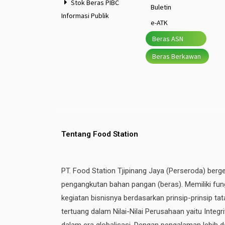
Stok Beras PIBC
Buletin
Informasi Publik
e-ATK
Beras ASN
Beras Berkawan
Tentang Food Station
PT. Food Station Tjipinang Jaya (Perseroda) berg
pengangkutan bahan pangan (beras). Memiliki fung
kegiatan bisnisnya berdasarkan prinsip-prinsip t
tertuang dalam Nilai-Nilai Perusahaan yaitu Integ
dalam era globalisasi. Dengan pengalaman lebih da