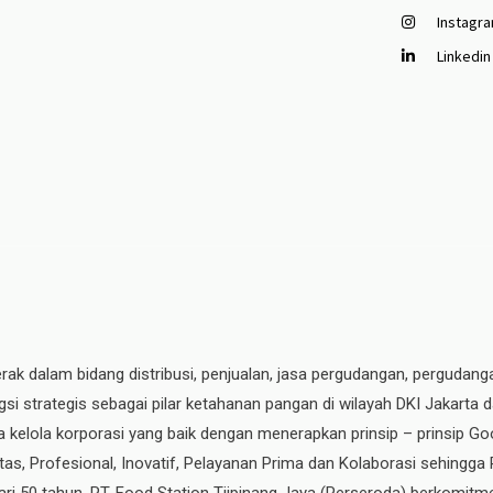
Instagr
Linkedin
erak dalam bidang distribusi, penjualan, jasa pergudangan, pergudang
si strategis sebagai pilar ketahanan pangan di wilayah DKI Jakarta 
ata kelola korporasi yang baik dengan menerapkan prinsip – prinsip
ritas, Profesional, Inovatif, Pelayanan Prima dan Kolaborasi sehingga
ri 50 tahun, PT. Food Station Tjipinang Jaya
(Perseroda)
berkomitme