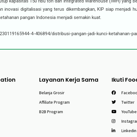
ertutup kapasitas 150 ribu ton dan Integrated Warehouse (IWH) yang
 dan inovasi digitalisasi yang terus dikembangkan, KIP siap menjadi
n ketahanan pangan Indonesia menjadi semakin kuat.
30119165944-4-406894/distribusi-pangan-jadi-kunci-ketahanan-pa
tation
Layanan Kerja Sama
Ikuti Foo
Belanja Grosir
Facebo
Affiliate Program
Twitter
B2B Program
YouTube
Instagr
Linkedin