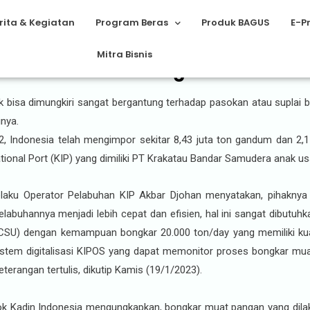
rita & Kegiatan
Program Beras
Produk BAGUS
E-P
Mitra Bisnis
unci Ketahanan Pangan RI
 bisa dimungkiri sangat bergantung terhadap pasokan atau suplai b
nya.
2, Indonesia telah mengimpor sekitar 8,43 juta ton gandum dan 2,
ional Port (KIP) yang dimiliki PT Krakatau Bandar Samudera anak us
aku Operator Pelabuhan KIP Akbar Djohan menyatakan, pihaknya 
elabuhannya menjadi lebih cepat dan efisien, hal ini sangat dibutuhk
r (CSU) dengan kemampuan bongkar 20.000 ton/day yang memiliki ku
, sistem digitalisasi KIPOS yang dapat memonitor proses bongkar 
terangan tertulis, dikutip Kamis (19/1/2023).
ok Kadin Indonesia mengungkapkan, bongkar muat pangan yang dila