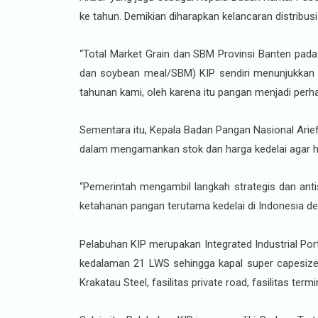
ke tahun. Demikian diharapkan kelancaran distribu
“Total Market Grain dan SBM Provinsi Banten pada
dan soybean meal/SBM) KIP sendiri menunjukkan t
tahunan kami, oleh karena itu pangan menjadi perha
Sementara itu, Kepala Badan Pangan Nasional Arie
dalam mengamankan stok dan harga kedelai agar ha
“Pemerintah mengambil langkah strategis dan anti
ketahanan pangan terutama kedelai di Indonesia den
Pelabuhan KIP merupakan Integrated Industrial Po
kedalaman 21 LWS sehingga kapal super capesize d
Krakatau Steel, fasilitas private road, fasilitas te