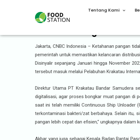
Tentang Kami
Be
Distribusi Pangan Jadi K
Jakarta, CNBC Indonesia – Ketahanan pangan tidak
pemerintah untuk memastikan kelancaran distribusi
Disinyalir sepanjang Januari hingga November 202
tersebut masuk melalui Pelabuhan Krakatau Internat
Direktur Utama PT Krakatau Bandar Samudera sel
digitalisasi, agar proses bongkar muat pangan di p
saat ini telah memiliki Continuous Ship Unloade
terkontaminasi bakteri/zat berbahaya. Selain itu
pangan lebih cepat dan efisien,” ungkapnya dalam ke
Akbar yang juga sebagai Kepala Badan Rantai Pas