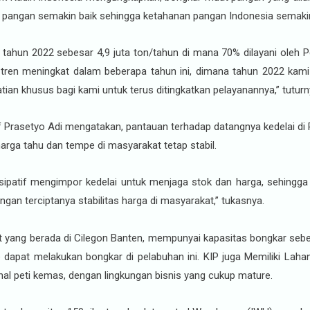
si pangan semakin baik sehingga ketahanan pangan Indonesia semaki
 tahun 2022 sebesar 4,9 juta ton/tahun di mana 70% dilayani oleh P
ren meningkat dalam beberapa tahun ini, dimana tahun 2022 kami 
tian khusus bagi kami untuk terus ditingkatkan pelayanannya,” tuturn
f Prasetyo Adi mengatakan, pantauan terhadap datangnya kedelai di 
rga tahu dan tempe di masyarakat tetap stabil.
sipatif mengimpor kedelai untuk menjaga stok dan harga, sehingga d
gan terciptanya stabilitas harga di masyarakat,” tukasnya.
rt yang berada di Cilegon Banten, mempunyai kapasitas bongkar sebe
apat melakukan bongkar di pelabuhan ini. KIP juga Memiliki Lahan
rminal peti kemas, dengan lingkungan bisnis yang cukup mature.