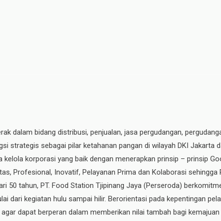
erak dalam bidang distribusi, penjualan, jasa pergudangan, pergudang
si strategis sebagai pilar ketahanan pangan di wilayah DKI Jakarta 
ata kelola korporasi yang baik dengan menerapkan prinsip – prinsip
ritas, Profesional, Inovatif, Pelayanan Prima dan Kolaborasi sehingga
ri 50 tahun, PT. Food Station Tjipinang Jaya
(Perseroda)
berkomitme
ai dari kegiatan hulu sampai hilir. Berorientasi pada kepentingan p
, agar dapat berperan dalam memberikan nilai tambah bagi kemajuan