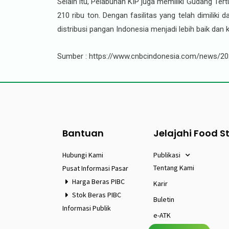
Selain itu, Pelabuhan KIP juga memiliki Gudang T
210 ribu ton. Dengan fasilitas yang telah dimiliki
distribusi pangan Indonesia menjadi lebih baik da
Sumber : https://www.cnbcindonesia.com/news/202
Bantuan
Jelajahi Food S
Hubungi Kami
Publikasi
Tentang Kami
Pusat Informasi Pasar
Harga Beras PIBC
Karir
Stok Beras PIBC
Buletin
Informasi Publik
e-ATK