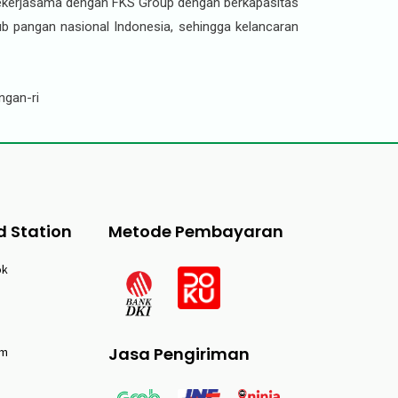
 bekerjasama dengan FKS Group dengan berkapasitas
 hub pangan nasional Indonesia, sehingga kelancaran
ngan-ri
d Station
Metode Pembayaran
ok
Jasa Pengiriman
am