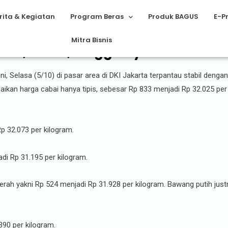
rita & Kegiatan
Program Beras
Produk BAGUS
E-P
Mitra Bisnis
ai, Beras, hingga Ayam di Pasar 
, Selasa (5/10) di pasar area di DKI Jakarta terpantau stabil dengan
aikan harga cabai hanya tipis, sebesar Rp 833 menjadi Rp 32.025 per
Rp 32.073 per kilogram.
adi Rp 31.195 per kilogram.
ah yakni Rp 524 menjadi Rp 31.928 per kilogram. Bawang putih justr
390 per kilogram.