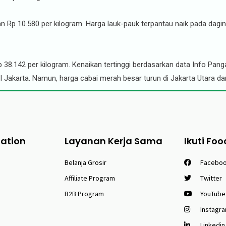
an Rp 10.580 per kilogram. Harga lauk-pauk terpantau naik pada dagi
Rp 38.142 per kilogram. Kenaikan tertinggi berdasarkan data Info Pa
KI Jakarta. Namun, harga cabai merah besar turun di Jakarta Utara dan
tation
Layanan Kerja Sama
Ikuti Foo
Belanja Grosir
Facebo
Affiliate Program
Twitter
B2B Program
YouTube
Instagr
Linkedin