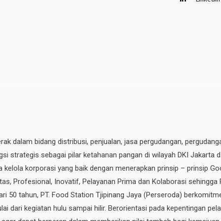
erak dalam bidang distribusi, penjualan, jasa pergudangan, pergudang
si strategis sebagai pilar ketahanan pangan di wilayah DKI Jakarta 
ata kelola korporasi yang baik dengan menerapkan prinsip – prinsip
ritas, Profesional, Inovatif, Pelayanan Prima dan Kolaborasi sehingga
ri 50 tahun, PT. Food Station Tjipinang Jaya
(Perseroda)
berkomitme
ai dari kegiatan hulu sampai hilir. Berorientasi pada kepentingan p