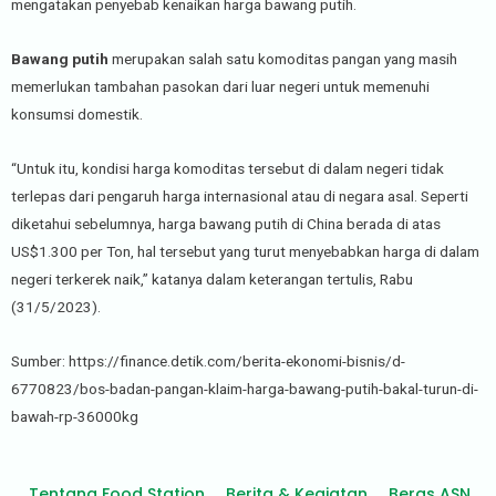
mengatakan penyebab kenaikan harga bawang putih.
Bawang putih
merupakan salah satu komoditas pangan yang masih
memerlukan tambahan pasokan dari luar negeri untuk memenuhi
konsumsi domestik.
“Untuk itu, kondisi harga komoditas tersebut di dalam negeri tidak
terlepas dari pengaruh harga internasional atau di negara asal. Seperti
diketahui sebelumnya, harga bawang putih di China berada di atas
US$1.300 per Ton, hal tersebut yang turut menyebabkan harga di dalam
negeri terkerek naik,” katanya dalam keterangan tertulis, Rabu
(31/5/2023).
Sumber: https://finance.detik.com/berita-ekonomi-bisnis/d-
6770823/bos-badan-pangan-klaim-harga-bawang-putih-bakal-turun-di-
bawah-rp-36000kg
Tentang Food Station
Berita & Kegiatan
Beras ASN