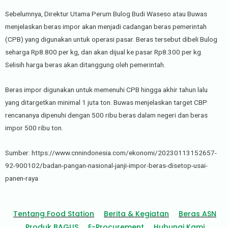
Sebelumnya, Direktur Utama Perum Bulog Budi Waseso atau Buwas
menjelaskan beras impor akan menjadi cadangan beras pemerintah
(CPB) yang digunakan untuk operasi pasar. Beras tersebut dibeli Bulog
seharga Rp8.800 per kg, dan akan dijual ke pasar Rp8.300 per kg.
Selisih harga beras akan ditanggung oleh pemerintah.
Beras impor digunakan untuk memenuhi CPB hingga akhir tahun lalu
yang ditargetkan minimal 1 juta ton. Buwas menjelaskan target CBP
rencananya dipenuhi dengan 500 ribu beras dalam negeri dan beras
impor 500 ribu ton.
Sumber: https://www.cnnindonesia.com/ekonomi/20230113152657-
92-900102/badan-pangan-nasional-janji-impor-beras-disetop-usai-
panen-raya
Tentang Food Station
Berita & Kegiatan
Beras ASN
Produk BAGUS
E-Procurement
Hubungi Kami