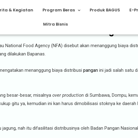
rita & Kegiatan
Program Beras
Produk BAGUS
E-P
Mitra Bisnis
kal Subsidi Distribusi Pangan RI
au National Food Agency (NFA) disebut akan menanggung biaya distrib
ang dilakukan Bapanas.
 mengatakan menanggung biaya distribusi
pangan
ini jadi salah satu 
ang besar-besar, misalnya
over production
di Sumbawa, Dompu, kemar
p gitu ya, kemudian ini kan harus dimobilisasi stoknya ke daerah la
u jagung, nah itu difasilitasi distribusinya oleh Badan Pangan Nasion