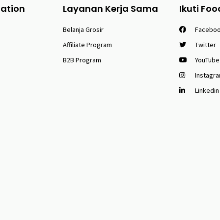
tation
Layanan Kerja Sama
Ikuti Foo
Belanja Grosir
Facebo
Affiliate Program
Twitter
B2B Program
YouTube
Instagr
Linkedin