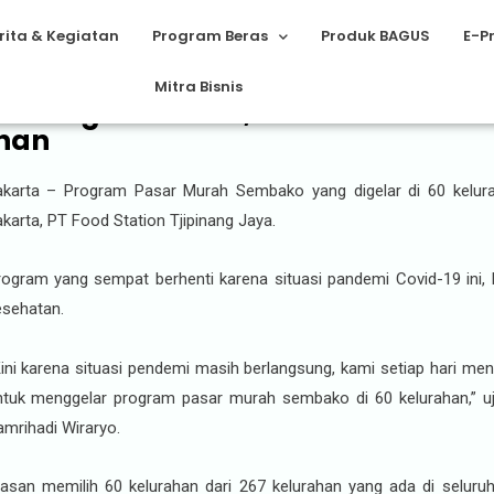
rita & Kegiatan
Program Beras
Produk BAGUS
E-P
Mitra Bisnis
 Warga Jakarta, Food Station Ke
ahan
akarta – Program Pasar Murah Sembako yang digelar di 60 kelura
karta, PT Food Station Tjipinang Jaya.
rogram yang sempat berhenti karena situasi pandemi Covid-19 ini, 
esehatan.
Kini karena situasi pendemi masih berlangsung, kami setiap hari men
ntuk menggelar program pasar murah sembako di 60 kelurahan,” uj
amrihadi Wiraryo.
lasan memilih 60 kelurahan dari 267 kelurahan yang ada di seluru