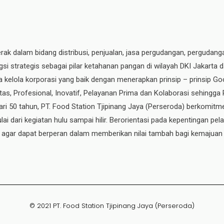
erak dalam bidang distribusi, penjualan, jasa pergudangan, pergudang
si strategis sebagai pilar ketahanan pangan di wilayah DKI Jakarta 
ata kelola korporasi yang baik dengan menerapkan prinsip – prinsip
ritas, Profesional, Inovatif, Pelayanan Prima dan Kolaborasi sehingga
ri 50 tahun, PT. Food Station Tjipinang Jaya
(Perseroda)
berkomitme
ai dari kegiatan hulu sampai hilir. Berorientasi pada kepentingan p
, agar dapat berperan dalam memberikan nilai tambah bagi kemajuan
© 2021 PT. Food Station Tjipinang Jaya (Perseroda)