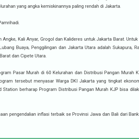
lurahan yang angka kemiskinannya paling rendah di Jakarta.
Pamrihadi.
an Angke, Kali Anyar, Grogol dan Kalideres untuk Jakarta Barat. Unt
Lubang Buaya, Penggilingan dan Jakarta Utara adalah Sukapura, Ra
Barat dan Cipete Utara.
am Pasar Murah di 60 Kelurahan dan Distribusi Pangan Murah KJ
program tersebut menyasar Warga DKI Jakarta yang tingkat ekonomi
d Station berharap Program Distribusi Pangan Murah KJP bisa dila
aan pengendalian inflasi terbaik se Provinsi Jawa dan Bali dari Ba