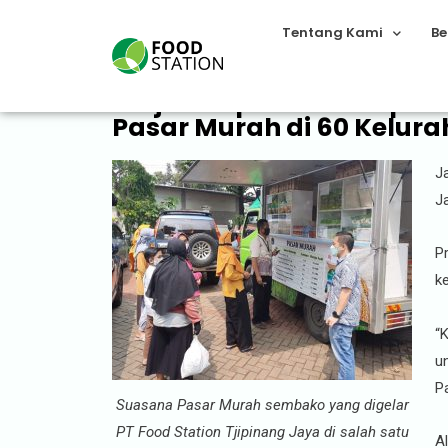
Tentang Kami
Be
Wujud Kepedulian kepada
Pasar Murah di 60 Kelur
J
Ja
P
k
“
u
P
Suasana Pasar Murah sembako yang digelar
PT Food Station Tjipinang Jaya di salah satu
A