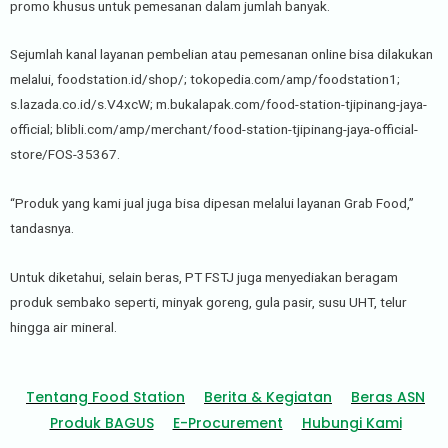
promo khusus untuk pemesanan dalam jumlah banyak.
Sejumlah kanal layanan pembelian atau pemesanan online bisa dilakukan
melalui, foodstation.id/shop/; tokopedia.com/amp/foodstation1;
s.lazada.co.id/s.V4xcW; m.bukalapak.com/food-station-tjipinang-jaya-
official; blibli.com/amp/merchant/food-station-tjipinang-jaya-official-
store/FOS-35367.
“Produk yang kami jual juga bisa dipesan melalui layanan Grab Food,”
tandasnya.
Untuk diketahui, selain beras, PT FSTJ juga menyediakan beragam
produk sembako seperti, minyak goreng, gula pasir, susu UHT, telur
hingga air mineral.
Tentang Food Station
Berita & Kegiatan
Beras ASN
Produk BAGUS
E-Procurement
Hubungi Kami