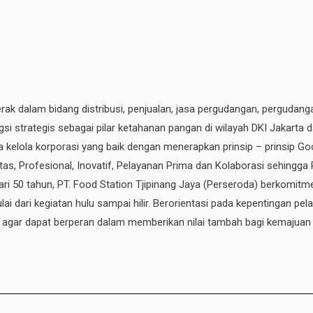
erak dalam bidang distribusi, penjualan, jasa pergudangan, pergudang
si strategis sebagai pilar ketahanan pangan di wilayah DKI Jakarta 
ata kelola korporasi yang baik dengan menerapkan prinsip – prinsip
ritas, Profesional, Inovatif, Pelayanan Prima dan Kolaborasi sehingga
ri 50 tahun, PT. Food Station Tjipinang Jaya
(Perseroda)
berkomitme
ai dari kegiatan hulu sampai hilir. Berorientasi pada kepentingan p
, agar dapat berperan dalam memberikan nilai tambah bagi kemajuan