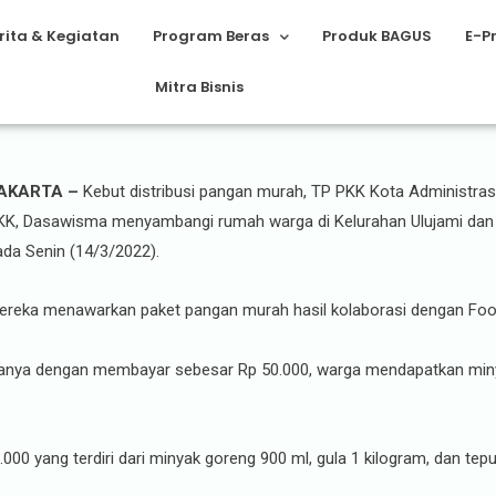
rita & Kegiatan
Program Beras
Produk BAGUS
E-P
Mitra Bisnis
Ketua TP PKK Jaksel Door To Door 
AKARTA –
Kebut distribusi pangan murah, TP PKK Kota Administrasi
KK, Dasawisma menyambangi rumah warga di Kelurahan Ulujami dan 
ada Senin (14/3/2022).
ereka menawarkan paket pangan murah hasil kolaborasi dengan Food
anya dengan membayar sebesar Rp 50.000, warga mendapatkan minyak 
000 yang terdiri dari minyak goreng 900 ml, gula 1 kilogram, dan tepu