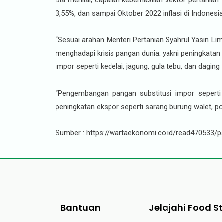
Dia menilai, capaian keberhasilan sektor pertania
3,55%, dan sampai Oktober 2022 inflasi di Indonesia
“Sesuai arahan Menteri Pertanian Syahrul Yasin L
menghadapi krisis pangan dunia, yakni peningkatan
impor seperti kedelai, jagung, gula tebu, dan daging 
“Pengembangan pangan substitusi impor seperti 
peningkatan ekspor seperti sarang burung walet, po
Sumber : https://wartaekonomi.co.id/read470533/
Bantuan
Jelajahi Food S