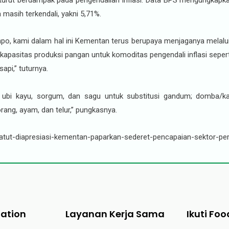
n turut berdampak pada pengendalian inflasi. Data BPS mengungkapkan
 masih terkendali, yakni 5,71%.
impo, kami dalam hal ini Kementan terus berupaya menjaganya melalu
 kapasitas produksi pangan untuk komoditas pengendali inflasi sepe
sapi,” tuturnya.
ubi kayu, sorgum, dan sagu untuk substitusi gandum; domba/kam
rang, ayam, dan telur,” pungkasnya.
patut-diapresiasi-kementan-paparkan-sederet-pencapaian-sektor-pe
tation
Layanan Kerja Sama
Ikuti Foo