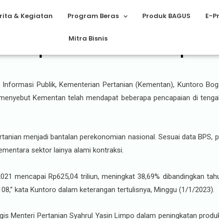
rita & Kegiatan
Program Beras
Produk BAGUS
E-P
Mitra Bisnis
tan Paparkan Sederet Pencapaian 
nformasi Publik, Kementerian Pertanian (Kementan), Kuntoro Boga 
 dia menyebut Kementan telah mendapat beberapa pencapaian di tenga
rtanian menjadi bantalan perekonomian nasional. Sesuai data BPS, 
mentara sektor lainya alami kontraksi.
 2021 mencapai Rp625,04 triliun, meningkat 38,69% dibandingkan ta
08,” kata Kuntoro dalam keterangan tertulisnya, Minggu (1/1/2023).
gis Menteri Pertanian Syahrul Yasin Limpo dalam peningkatan prod