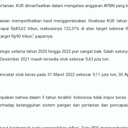
 pertanian. KUR dimanfaatkan dalam mengatasi anggaran APBN yang t
nian memperlihatkan hasil menggembirakan. Realisasi KUR tahun 20
apai Rp85,62 triliun, realisasinya 122,31% di atas target sebesar 
arget Rp90 triliun,” paparnya.
tegis selama tahun 2020 hingga 2022 pun sangat baik. Salah satuny
 Desember 2021 masih tersedia stok sebesar 9,63 juta ton.
ncatat stok beras pada 31 Maret 2022 sebesar 9,11 juta ton, 30 Apr
paikan bahwa dalam 3 tahun terakhir Indonesia tidak impor beras
RI) terhadap ketangguhan sistem pangan dan pertanian dan penca