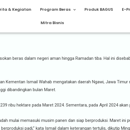
rita & Kegiatan
Program Beras
Produk BAGUS
E-P
Mitra Bisnis
ntan Jamin Produksi Beras Aman
okan beras dalam negeri aman hingga Ramadan tiba. Hal ini diseb
ngan Kementan Ismail Wahab mengatakan daerah Ngawi, Jawa Timur m
nggi dibandingkan bulan Maret.
 239 ribu hektare pada Maret 2024. Sementara, pada April 2024 akan p
sudah mulai memasuki musim panen dan siap berproduksi. Maret ini p
erproduksi padi,” kata Ismail dalam keterangan tertulis, dikutip Min