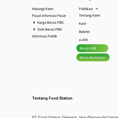
Hubungi Kami
Publikasi
Tentang Kami
Pusat Informasi Pasar
Harga Beras PIBC
Karir
Stok Beras PIBC
Buletin
Informasi Publik
e-ATK
Beras ASN
Beras Berkawan
Tentang Food Station
PT. Food Station Tjipinang Jaya (Perseroda) berg