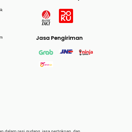
ok
Jasa Pengiriman
am
an dalam resi gudang, jasa pertokoan, dan