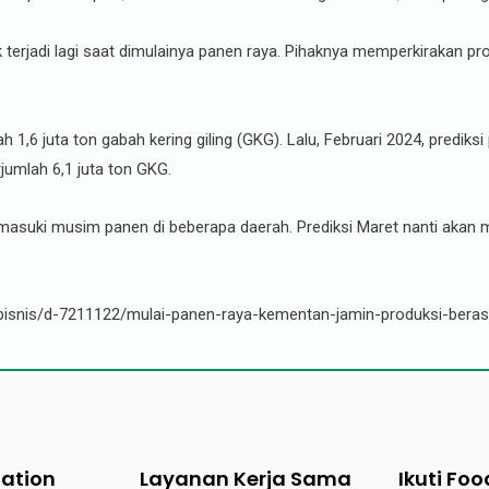
k terjadi lagi saat dimulainya panen raya. Pihaknya memperkirakan pr
h 1,6 juta ton gabah kering giling (GKG). Lalu, Februari 2024, prediksi
jumlah 6,1 juta ton GKG.
emasuki musim panen di beberapa daerah. Prediksi Maret nanti akan m
i-bisnis/d-7211122/mulai-panen-raya-kementan-jamin-produksi-ber
tation
Layanan Kerja Sama
Ikuti Foo