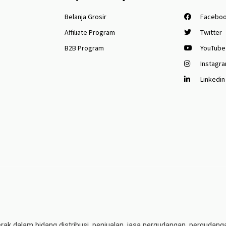
Belanja Grosir
Facebo
Affiliate Program
Twitter
B2B Program
YouTube
Instagr
Linkedin
erak dalam bidang distribusi, penjualan, jasa pergudangan, pergudang