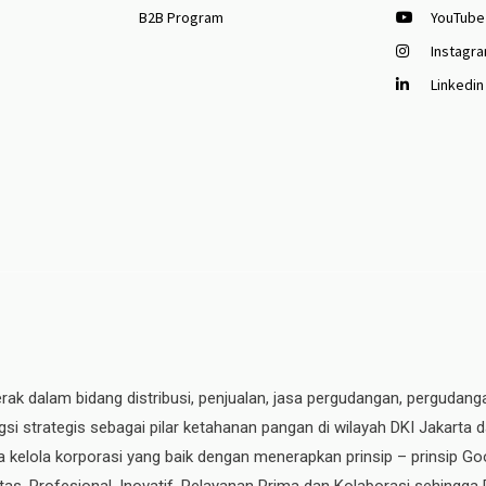
B2B Program
YouTube
Instagr
Linkedin
erak dalam bidang distribusi, penjualan, jasa pergudangan, pergudang
si strategis sebagai pilar ketahanan pangan di wilayah DKI Jakarta 
ata kelola korporasi yang baik dengan menerapkan prinsip – prinsip
ritas, Profesional, Inovatif, Pelayanan Prima dan Kolaborasi sehingga