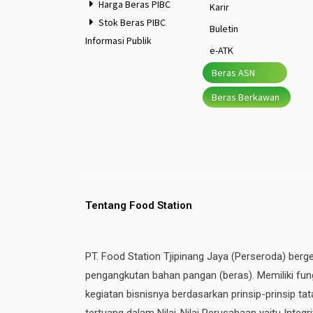
Harga Beras PIBC
Karir
Stok Beras PIBC
Buletin
Informasi Publik
e-ATK
Beras ASN
Beras Berkawan
Tentang Food Station
PT. Food Station Tjipinang Jaya (Perseroda) berg
pengangkutan bahan pangan (beras). Memiliki fung
kegiatan bisnisnya berdasarkan prinsip-prinsip t
tertuang dalam Nilai-Nilai Perusahaan yaitu Integ