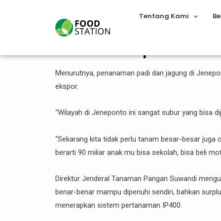
Tentang Kami
Be
Mentan SYL Optimis Prod
Menurutnya, penanaman padi dan jagung di Jenepo
ekspor.
“Wilayah di Jeneponto ini sangat subur yang bisa 
“Sekarang kita tidak perlu tanam besar-besar juga o
berarti 90 miliar anak mu bisa sekolah, bisa beli m
Direktur Jenderal Tanaman Pangan Suwandi mengun
benar-benar mampu dipenuhi sendiri, bahkan surpl
menerapkan sistem pertanaman IP400.