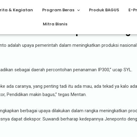
rita & Kegiatan
Program Beras
Produk BAGUS
E-P
Mitra Bisnis
uksi Pertanian Jeneponto Meningk
nto adalah upaya pemerintah dalam meningkatkan produksi nasiona
dijadikan sebagai daerah percontohan penanaman IP300,” ucap SYL.
ke ada caranya, yang penting tadi itu ada mau, ada tekad ya kalo ada 1
otor, Pendidikan makin bagus,” tegas Mentan.
gkapkan berbagai upaya dilakukan dalam rangka meningkatkan produ
usnya dapat diekspor. Suwandi berharap kedepannya Jeneponto denga