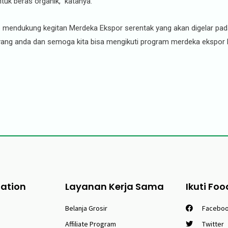
k beras organik,” katanya.
ap mendukung kegitan Merdeka Ekspor serentak yang akan digelar p
yang anda dan semoga kita bisa mengikuti program merdeka ekspor 
tation
Layanan Kerja Sama
Ikuti Foo
Belanja Grosir
Facebo
Affiliate Program
Twitter