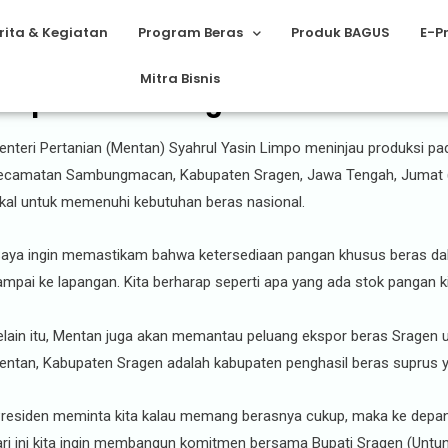
rita & Kegiatan
Program Beras
Produk BAGUS
E-P
Mitra Bisnis
kspor Beras Sragen untuk Pasar A
nteri Pertanian (Mentan) Syahrul Yasin Limpo meninjau produksi padi
ecamatan Sambungmacan, Kabupaten Sragen, Jawa Tengah, Jumat (30
okal untuk memenuhi kebutuhan beras nasional.
Saya ingin memastikam bahwa ketersediaan pangan khusus beras dala
mpai ke lapangan. Kita berharap seperti apa yang ada stok pangan ki
elain itu, Mentan juga akan memantau peluang ekspor beras Sragen 
entan, Kabupaten Sragen adalah kabupaten penghasil beras suprus ya
Presiden meminta kita kalau memang berasnya cukup, maka ke depan h
ari ini kita ingin membangun komitmen bersama Bupati Sragen (Untun