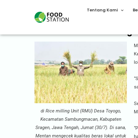
Tentang Kami
Be
Mentan Pantau Peluang E
Me
K
l
“
sa
S
di Rice milling Unit (RMU) Desa Toyogo,
M
Kecamatan Sambungmacan, Kabupaten
Sragen, Jawa Tengah, Jumat (30/7). Di sana,
“
Mentan mengecek kualitas beras lokal untuk
h