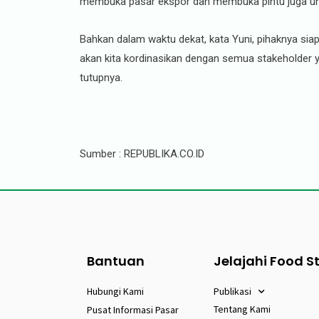
membuka pasar ekspor dan membuka pintu juga untu
Bahkan dalam waktu dekat, kata Yuni, pihaknya si
akan kita kordinasikan dengan semua stakeholder 
tutupnya.
Sumber : REPUBLIKA.CO.ID
Bantuan
Jelajahi Food S
Hubungi Kami
Publikasi
Tentang Kami
Pusat Informasi Pasar