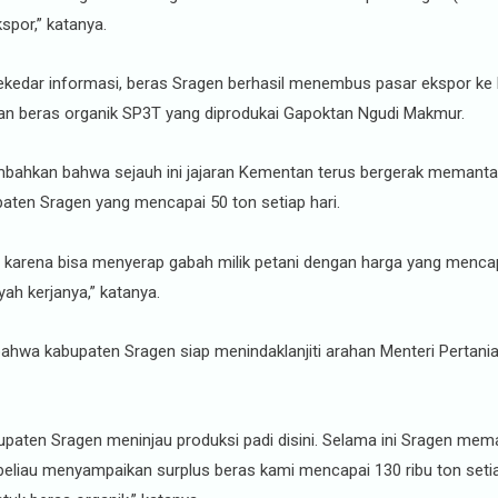
spor,” katanya.
ekedar informasi, beras Sragen berhasil menembus pasar ekspor ke 
n beras organik SP3T yang diprodukai Gapoktan Ngudi Makmur.
kan bahwa sejauh ini jajaran Kementan terus bergerak memantau ko
aten Sragen yang mencapai 50 ton setiap hari.
 karena bisa menyerap gabah milik petani dengan harga yang mencap
ah kerjanya,” katanya.
hwa kabupaten Sragen siap menindaklanjiti arahan Menteri Pertania
upaten Sragen meninjau produksi padi disini. Selama ini Sragen me
beliau menyampaikan surplus beras kami mencapai 130 ribu ton setia