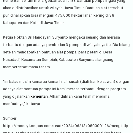
Kementan sendiri menargetkan ada 1.183 bantuan pompa irigasi yang
akan didistribusikan untuk wilayah Jawa Timur. Bantuan alat tersebut
pun diharapkan bisa mengairi 475.000 hektar lahan kering di 38
Kabupaten dan Kota di Jawa Timur.
Ketua Poktan Sri Handayani Suryanto mengaku senang dan merasa
terbantu dengan adanya pemberian 3 pompa di wilayahnya itu. Dia bilang
setelah mendapatkan bantuan alat pompa, para petani di Desa
Nusadadi, Kecamatan Sumpiuh, Kabupaten Banyumas langsung
mempercepat masa tanam.
“Ini kalau musim kemarau kemarin, air susah (dialirkan ke sawah) dengan
adanya alat bantuan pompa ini Kami merasa terbantu dengan program
yang dijalankan
kementan
. Alhamdulillah kami telah menerima
manfaatnya,” katanya.
Sumber:
https://money.kompas.com/read/2024/06/13/080000126/mengintip-
upaya-jangka-pendek-kementan-dalam-menggenjot-produksi-beras