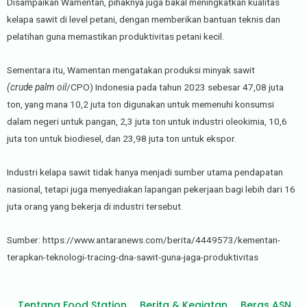
Disampaikan Wamentan, pihaknya juga bakal meningkatkan kualitas
kelapa sawit di level petani, dengan memberikan bantuan teknis dan
pelatihan guna memastikan produktivitas petani kecil.
Sementara itu, Wamentan mengatakan produksi minyak sawit
(crude palm oil
/CPO) Indonesia pada tahun 2023 sebesar 47,08 juta
ton, yang mana 10,2 juta ton digunakan untuk memenuhi konsumsi
dalam negeri untuk pangan, 2,3 juta ton untuk industri oleokimia, 10,6
juta ton untuk biodiesel, dan 23,98 juta ton untuk ekspor.
Industri kelapa sawit tidak hanya menjadi sumber utama pendapatan
nasional, tetapi juga menyediakan lapangan pekerjaan bagi lebih dari 16
juta orang yang bekerja di industri tersebut.
Sumber: https://www.antaranews.com/berita/4449573/kementan-
terapkan-teknologi-tracing-dna-sawit-guna-jaga-produktivitas
Tentang Food Station
Berita & Kegiatan
Beras ASN