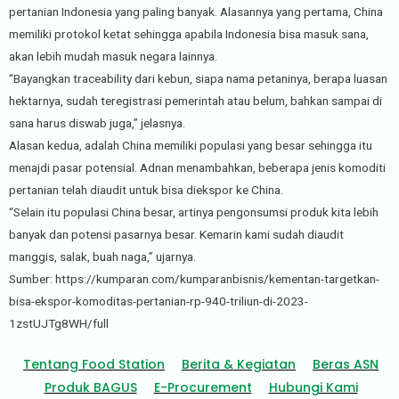
pertanian Indonesia yang paling banyak. Alasannya yang pertama, China
memiliki protokol ketat sehingga apabila Indonesia bisa masuk sana,
akan lebih mudah masuk negara lainnya.
“Bayangkan traceability dari kebun, siapa nama petaninya, berapa luasan
hektarnya, sudah teregistrasi pemerintah atau belum, bahkan sampai di
sana harus diswab juga,” jelasnya.
Alasan kedua, adalah China memiliki populasi yang besar sehingga itu
menajdi pasar potensial. Adnan menambahkan, beberapa jenis komoditi
pertanian telah diaudit untuk bisa diekspor ke China.
“Selain itu populasi China besar, artinya pengonsumsi produk kita lebih
banyak dan potensi pasarnya besar. Kemarin kami sudah diaudit
manggis, salak, buah naga,” ujarnya.
Sumber: https://kumparan.com/kumparanbisnis/kementan-targetkan-
bisa-ekspor-komoditas-pertanian-rp-940-triliun-di-2023-
1zstUJTg8WH/full
Tentang Food Station
Berita & Kegiatan
Beras ASN
Produk BAGUS
E-Procurement
Hubungi Kami