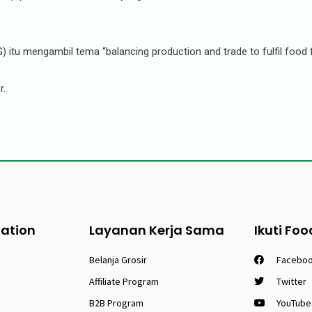
itu mengambil tema “balancing production and trade to fulfil food fo
r.
tation
Layanan Kerja Sama
Ikuti Foo
Belanja Grosir
Facebo
Affiliate Program
Twitter
B2B Program
YouTube