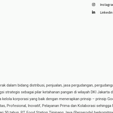
Instagr
Linkedin
erak dalam bidang distribusi, penjualan, jasa pergudangan, pergudang
si strategis sebagai pilar ketahanan pangan di wilayah DKI Jakarta 
ata kelola korporasi yang baik dengan menerapkan prinsip – prinsip
ritas, Profesional, Inovatif, Pelayanan Prima dan Kolaborasi sehingga
ri 50 tahun, PT. Food Station Tjipinang Jaya
(Perseroda)
berkomitme