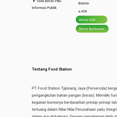
Stok Beras PIBC
Buletin
Informasi Publik
e-ATK
Beras ASN
Beras Berkawan
Tentang Food Station
PT. Food Station Tjipinang Jaya (Perseroda) berg
pengangkutan bahan pangan (beras). Memiliki fung
kegiatan bisnisnya berdasarkan prinsip-prinsip t
tertuang dalam Nilai-Nilai Perusahaan yaitu Integ
dalam era globalisasi. Dengan pengalaman lebih da