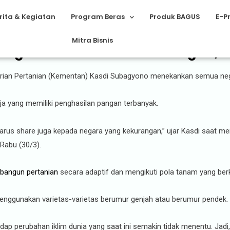
rita & Kegiatan
Program Beras
Produk BAGUS
E-P
Mitra Bisnis
gara Bisa Buka Akses Pangan, I
erian Pertanian (Kementan) Kasdi Subagyono menekankan semua n
ja yang memiliki penghasilan pangan terbanyak.
harus share juga kepada negara yang kekurangan,” ujar Kasdi saat 
 Rabu (30/3).
angun pertanian
secara adaptif dan mengikuti pola tanam yang berk
nggunakan varietas-varietas berumur genjah atau berumur pendek.
ap perubahan iklim dunia yang saat ini semakin tidak menentu. Jadi, 