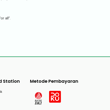
r all”.
d Station
Metode Pembayaran
ok