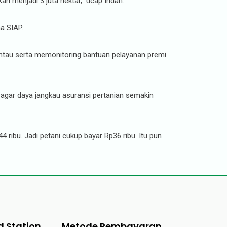
kan menjadi 3 juta hektar,” ucap Indah.
a SIAP.
emantau serta memonitoring bantuan pelayanan premi
agar daya jangkau asuransi pertanian semakin
ribu. Jadi petani cukup bayar Rp36 ribu. Itu pun
d Station
Metode Pembayaran