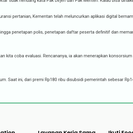
hektar tidak nendang kata Pak Dirjen dan Pak Menteri. Kalau bisa dinaik
si pertanian, Kementan telah meluncurkan aplikasi digital bernam
ran hingga penetapan polis, penetapan daftar peserta definitif dan m
an kita coba evaluasi. Rencananya, ia akan menerapkan konsorsium 
Saat ini, dari premi Rp180 ribu disubsidi pemerintah sebesar Rp144 
tation
Layanan Kerja Sama
Ikuti Foo