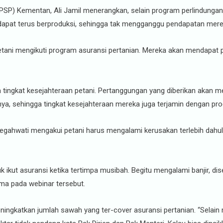
(PSP) Kementan, Ali Jamil menerangkan, selain program perlindungan,
p dapat terus berproduksi, sehingga tak mengganggu pendapatan mere
 petani mengikuti program asuransi pertanian. Mereka akan mendapat 
a tingkat kesejahteraan petani. Pertanggungan yang diberikan akan me
nya, sehingga tingkat kesejahteraan mereka juga terjamin dengan prog
Megahwati mengakui petani harus mengalami kerusakan terlebih dah
k ikut asuransi ketika tertimpa musibah. Begitu mengalami banjir, di
ma pada webinar tersebut.
ningkatkan jumlah sawah yang ter-cover asuransi pertanian. “Selai