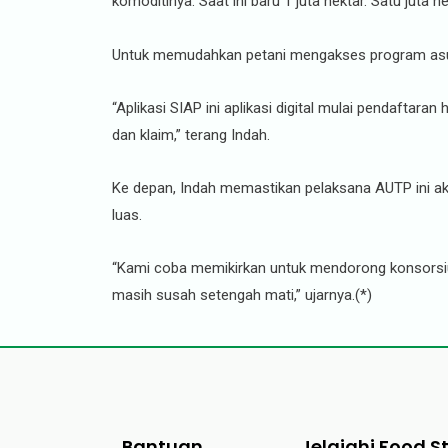
komoditinya. Saat ini baru 1 juta hektar. Satu juta 
Untuk memudahkan petani mengakses program asuran
“Aplikasi SIAP ini aplikasi digital mulai pendafta
dan klaim,” terang Indah.
Ke depan, Indah memastikan pelaksana AUTP ini ak
luas.
“Kami coba memikirkan untuk mendorong konsorsium. 
masih susah setengah mati,” ujarnya.(*)
Bantuan
Jelajahi Food S