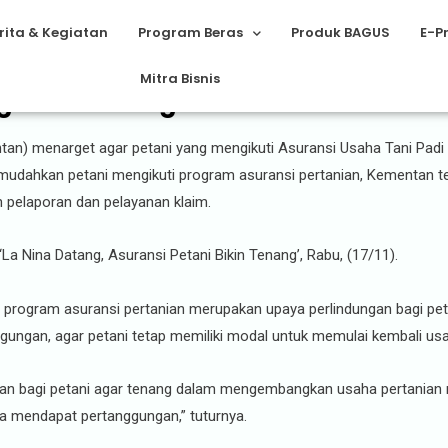
rita & Kegiatan
Program Beras
Produk BAGUS
E-P
Mitra Bisnis
katkan Target 3 Juta Hektar Lah
an) menarget agar petani yang mengikuti Asuransi Usaha Tani Padi (
k memudahkan petani mengikuti program asuransi pertanian, Kementan
pelaporan dan pelayanan klaim.
La Nina Datang, Asuransi Petani Bikin Tenang’, Rabu, (17/11).
, program asuransi pertanian merupakan upaya perlindungan bagi pet
gungan, agar petani tetap memiliki modal untuk memulai kembali usa
an bagi petani agar tenang dalam mengembangkan usaha pertanian m
na mendapat pertanggungan,” tuturnya.