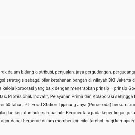
erak dalam bidang distribusi, penjualan, jasa pergudangan, pergudang
si strategis sebagai pilar ketahanan pangan di wilayah DKI Jakarta 
ata kelola korporasi yang baik dengan menerapkan prinsip – prinsip
ritas, Profesional, Inovatif, Pelayanan Prima dan Kolaborasi sehingga
ri 50 tahun, PT. Food Station Tjipinang Jaya
(Perseroda)
berkomitme
ai dari kegiatan hulu sampai hilir. Berorientasi pada kepentingan p
, agar dapat berperan dalam memberikan nilai tambah bagi kemajuan