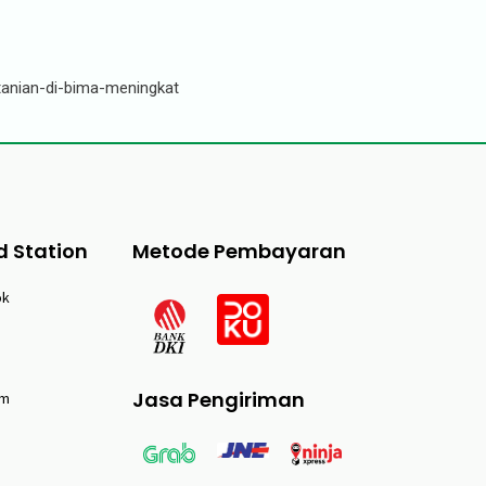
tanian-di-bima-meningkat
d Station
Metode Pembayaran
ok
Jasa Pengiriman
am