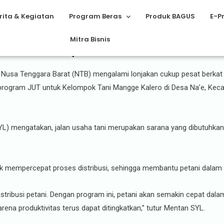
rita & Kegiatan
Program Beras
Produk BAGUS
E-P
Mitra Bisnis
saha Tani, Produktivitas Pertani
, Nusa Tenggara Barat (NTB) mengalami lonjakan cukup pesat berkat 
program JUT untuk Kelompok Tani Mangge Kalero di Desa Na’e, Kec
SYL) mengatakan, jalan usaha tani merupakan sarana yang dibutuhkan
ntuk mempercepat proses distribusi, sehingga membantu petani dal
istribusi petani. Dengan program ini, petani akan semakin cepat da
ena produktivitas terus dapat ditingkatkan,” tutur Mentan SYL.