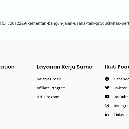
5/1/2612229/kementan-bangun-jalan-usaha-tani-produktivitas-per
tation
Layanan Kerja Sama
Ikuti Foo
Belanja Grosir
Facebo
Affiliate Program
Twitter
B2B Program
YouTube
Instagr
Linkedin