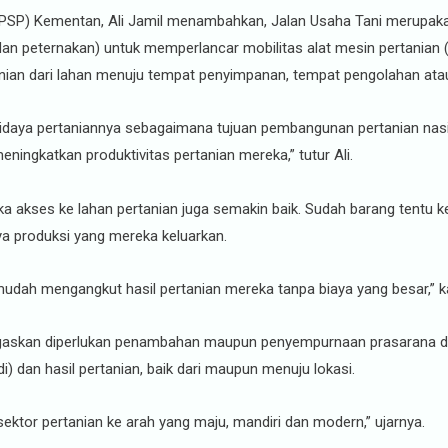
 (PSP) Kementan, Ali Jamil menambahkan, Jalan Usaha Tani merupak
 dan peternakan) untuk memperlancar mobilitas alat mesin pertanian 
anian dari lahan menuju tempat penyimpanan, tempat pengolahan atau
a pertaniannya sebagaimana tujuan pembangunan pertanian nasional
ingkatkan produktivitas pertanian mereka,” tutur Ali.
aka akses ke lahan pertanian juga semakin baik. Sudah barang tentu
a produksi yang mereka keluarkan.
mudah mengangkut hasil pertanian mereka tanpa biaya yang besar,” k
egaskan diperlukan penambahan maupun penyempurnaan prasarana d
) dan hasil pertanian, baik dari maupun menuju lokasi.
ektor pertanian ke arah yang maju, mandiri dan modern,” ujarnya.