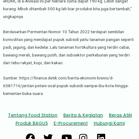
eRDKK, di e-Alokasi ini per hektare cuma dapat 190 kg. Lebih sangat
kurang. Mbok ditambah 300 kg lah biar produksi kita juga bertambah,”
ungkapnya.
Berdasarkan Permentan Nomor 10 Tahun 2022 terdapat sembilan
komoditas yang mendapat pupuk subsidi yaitu tanaman pangan seperti
padi, jagung, dan kedelai. Lalu tanaman hortikultura yang terdiri cabai,
bawang merah, bawang putih, dan subsektor perkebunan yang terdiri
dari tebu rakyat, kopi, dan kakao.
Sumber: https://finance.detik.com/berita-ekonomi-bisnis/d-
6581716/jeritan-petani-soal-pupuk-subsidi-sampai-ibu-kota-hingga-
kementan-buka-suara
Tentang Food Station
Berita & Kegiatan
Beras ASN
Produk BAGUS
E-Procurement
Hubungi Kami