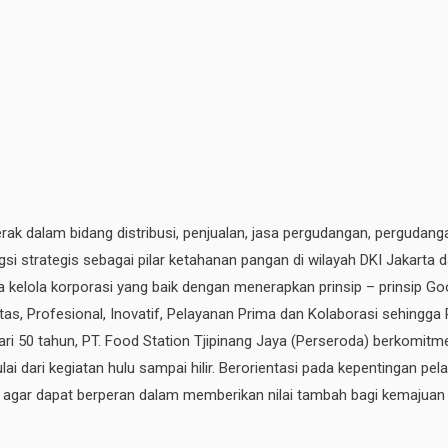
erak dalam bidang distribusi, penjualan, jasa pergudangan, pergudang
si strategis sebagai pilar ketahanan pangan di wilayah DKI Jakarta 
ata kelola korporasi yang baik dengan menerapkan prinsip – prinsip
ritas, Profesional, Inovatif, Pelayanan Prima dan Kolaborasi sehingga
ri 50 tahun, PT. Food Station Tjipinang Jaya
(Perseroda)
berkomitme
ai dari kegiatan hulu sampai hilir. Berorientasi pada kepentingan p
, agar dapat berperan dalam memberikan nilai tambah bagi kemajuan