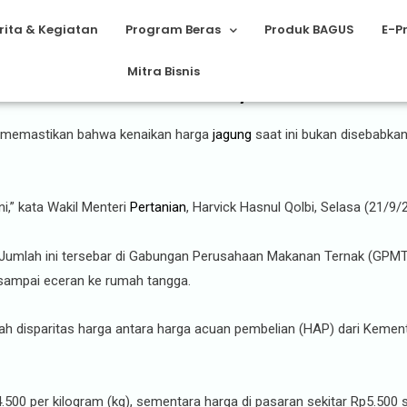
rita & Kegiatan
Program Beras
Produk BAGUS
E-P
Mitra Bisnis
 Karena Minim Stok, Kementan Be
memastikan bahwa kenaikan harga
jagung
saat ini bukan disebabka
i,” kata Wakil Menteri
Pertanian
, Harvick Hasnul Qolbi, Selasa (21/9/
 Jumlah ini tersebar di Gabungan Perusahaan Makanan Ternak (GPMT) 
n sampai eceran ke rumah tangga.
lah disparitas harga antara harga acuan pembelian (HAP) dari Keme
00 per kilogram (kg), sementara harga di pasaran sekitar Rp5.500 s