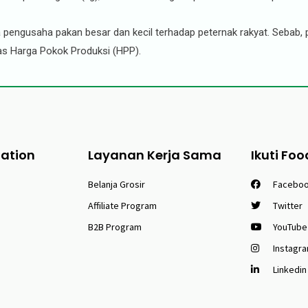
ara pengusaha pakan besar dan kecil terhadap peternak rakyat. Seba
atas Harga Pokok Produksi (HPP).
tation
Layanan Kerja Sama
Ikuti Foo
Belanja Grosir
Facebo
Affiliate Program
Twitter
B2B Program
YouTube
Instagr
Linkedin