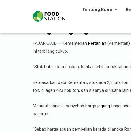
Tentang Kami
Be
Harga Jagung Naik Bukan
FAJAR.CO.ID — Kementerian
Pertanian
(Kementan) 
ini terbilang cukup.
“Stok buffer kami cukup, bahkan lebih untuk tahun in
Berdasarkan data Kementan, stok ada 2,3 juta ton.
ton, di agen 423 ribu ton, dan sisanya di usaha lai
Menurut Harvick, penyebab harga
jagung
tinggi ada
pasaran.
“Sebab harga acuan pembelian berada di angka Rp4.5