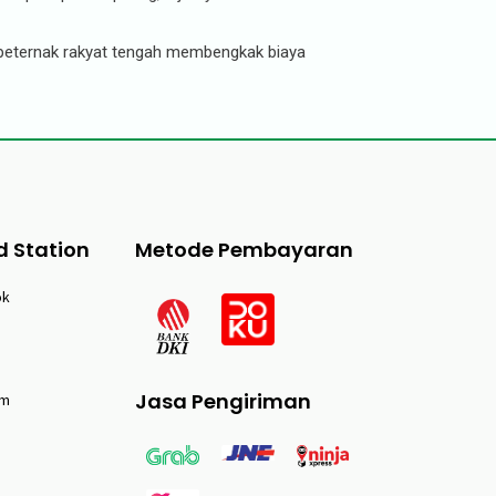
b, peternak rakyat tengah membengkak biaya
d Station
Metode Pembayaran
ok
Jasa Pengiriman
am