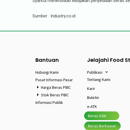
Syahrul menerbitkan kebijakan penyediaan beras 
Sumber : Industry.co.id
Bantuan
Jelajahi Food S
Hubungi Kami
Publikasi
Tentang Kami
Pusat Informasi Pasar
Harga Beras PIBC
Karir
Stok Beras PIBC
Buletin
Informasi Publik
e-ATK
Beras ASN
Beras Berkawan