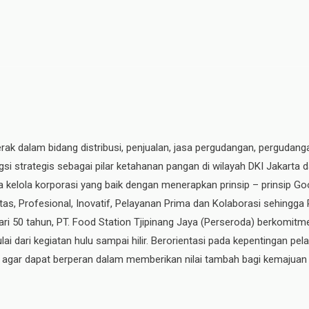
erak dalam bidang distribusi, penjualan, jasa pergudangan, pergudang
si strategis sebagai pilar ketahanan pangan di wilayah DKI Jakarta 
ata kelola korporasi yang baik dengan menerapkan prinsip – prinsip
ritas, Profesional, Inovatif, Pelayanan Prima dan Kolaborasi sehingga
ri 50 tahun, PT. Food Station Tjipinang Jaya
(Perseroda)
berkomitme
ai dari kegiatan hulu sampai hilir. Berorientasi pada kepentingan p
, agar dapat berperan dalam memberikan nilai tambah bagi kemajuan