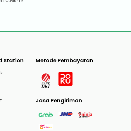
mi Covid-19.
d Station
Metode Pembayaran
ok
Jasa Pengiriman
am