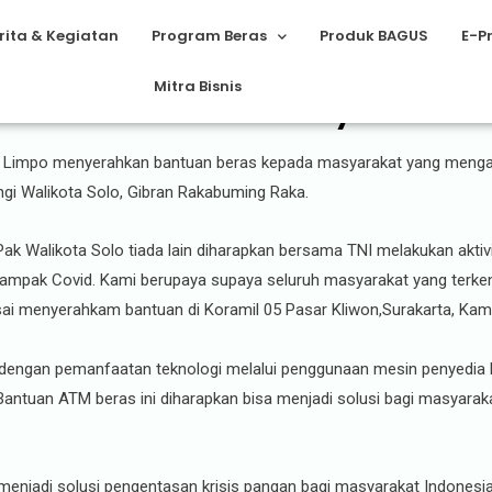
rita & Kegiatan
Program Beras
Produk BAGUS
E-P
Mitra Bisnis
n ATM Beras Untuk Masyarakat
in Limpo menyerahkan bantuan beras kepada masyarakat yang mengal
gi Walikota Solo, Gibran Rakabuming Raka.
ak Walikota Solo tiada lain diharapkan bersama TNI melakukan aktivi
ampak Covid. Kami berupaya supaya seluruh masyarakat yang terk
ai menyerahkam bantuan di Koramil 05 Pasar Kliwon,Surakarta, Kami
engan pemanfaatan teknologi melalui penggunaan mesin penyedia be
antuan ATM beras ini diharapkan bisa menjadi solusi bagi masyaraka
menjadi solusi pengentasan krisis pangan bagi masyarakat Indonesia