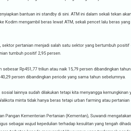
apkan bantuan ini standby di sini. ATM ini dalam sekali tekan akan
ng ke Kodim mengambil beras lewat ATM, sekali pencet lalu beras yang 
sektor pertanian menjadi salah satu sektor yang bertumbuh positif
nian tumbuh positif 2,95 persen.
n sebesar Rp451,77 triliun atau naik 15,79 persen dibandingkan tah
ik 40,29 persen dibandingkan periode yang sama tahun sebelumnya.
an sosial lainnya sudah dilakukan tetapi kita menyangga kemungkinan y
Walikota minta tidak hanya beras tetapi urban farming atau pertanian 
an Pangan Kementerian Pertanian (Kementan), Suwandi mengatakan
igus sebagai wujud kepedulian terhadap kesulitan yang tengah dih