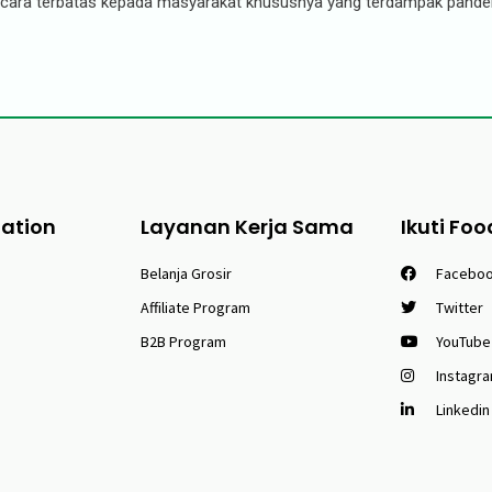
secara terbatas kepada masyarakat khususnya yang terdampak pande
tation
Layanan Kerja Sama
Ikuti Foo
Belanja Grosir
Facebo
Affiliate Program
Twitter
B2B Program
YouTube
Instagr
Linkedin